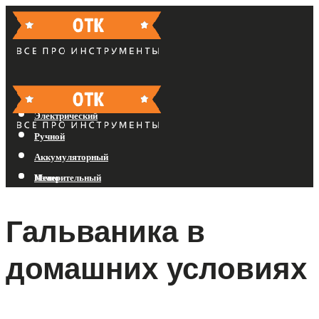
Бензиновый
Электрический
Ручной
Аккумуляторный
Измерительный
Меню
Гальваника в
Меню
домашних условиях