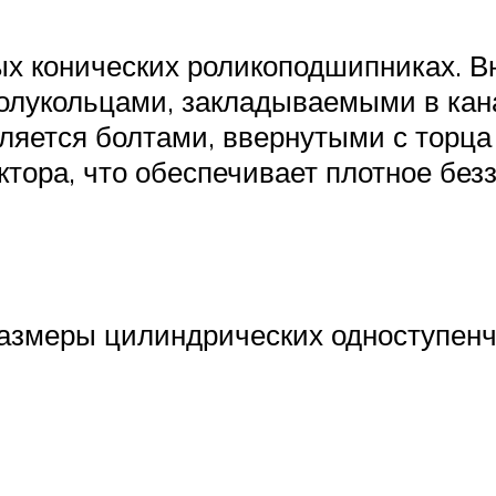
ых конических роликоподшипниках. В
олукольцами, закладываемыми в кана
яется болтами, ввернутыми с торца 
ктора, что обеспечивает плотное без
змеры цилиндрических одноступенчат