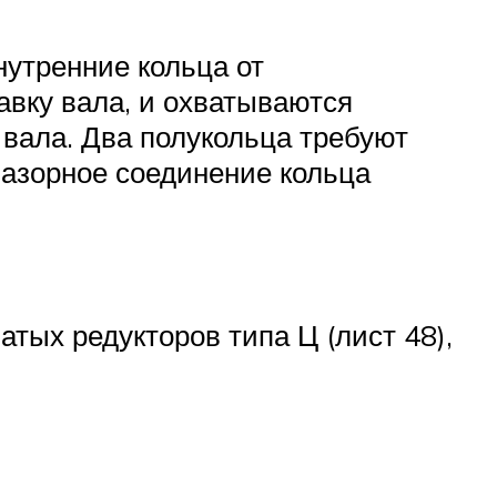
нутренние кольца от
вку вала, и охватываются
вала. Два полукольца требуют
зазорное соединение кольца
ых редукторов типа Ц (лист 48),