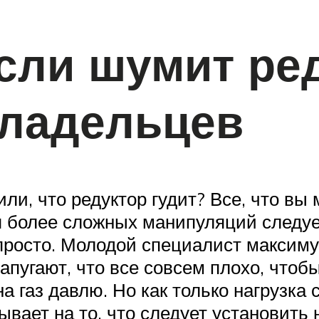
если шумит ре
владельцев
тили, что редуктор гудит? Все, что в
ля более сложных манипуляций следуе
просто. Молодой специалист максиму
апугают, что все совсем плохо, чтоб
на газ давлю. Но как только нагрузка
ывает на то, что следует установить 