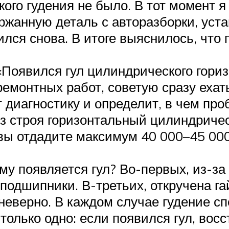
кого гудения не было. В тот момент я
жанную деталь с авторазборки, устан
лся снова. В итоге выяснилось, что п
«Появился гул цилиндрического гориз
емонтных работ, советую сразу еха
 диагностику и определит, в чем про
з строя горизонтальный цилиндричес
 вы отдадите максимум 40 000–45 00
му появляется гул? Во-первых, из-за 
подшипники. В-третьих, откручена гай
неверно. В каждом случае гудение сп
только одно: если появился гул, вос