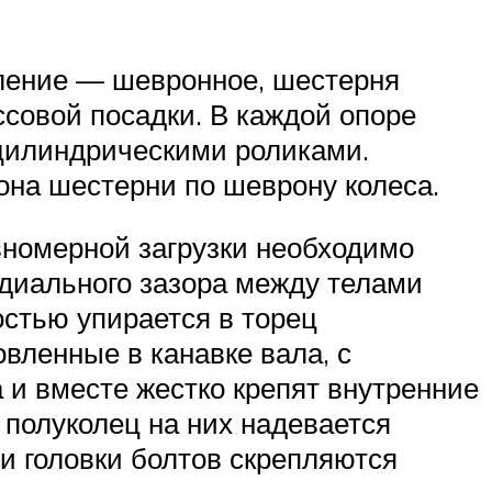
пление — шевронное, шестерня
ссовой посадки. В каждой опоре
 цилиндрическими роликами.
на шестерни по шеврону колеса.
вномерной загрузки необходимо
диального зазора между телами
остью упирается в торец
овленные в канавке вала, с
 и вместе жестко крепят внутренние
 полуколец на них надевается
 и головки болтов скрепляются