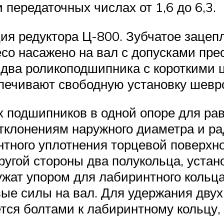
и передаточных числах от 1,6 до 6,3.
кция редуктора Ц-800. Зубчатое заце
есо насажено на вал с допусками пре
 два роликоподшипника с короткими
печивают свободную установку шевро
 подшипников в одной опоре для ра
тклонениям наружного диаметра и ра
нтного уплотнения торцевой поверхн
ругой стороны два полукольца, устан
ужат упором для лабиринтного кольца
ые силы на вал. Для удержания двух
тся болтами к лабиринтному кольцу,