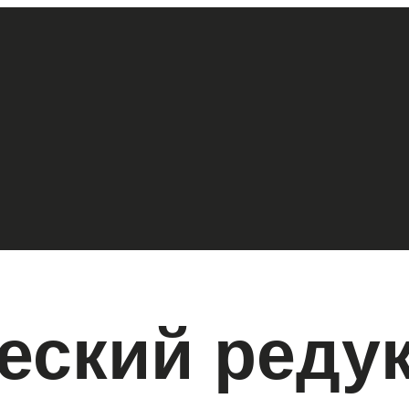
еский реду