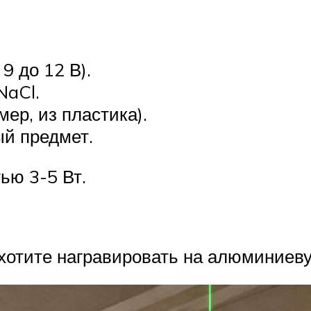
9 до 12 В).
NaCl.
ер, из пластика).
ый предмет.
ью 3-5 Вт.
 хотите награвировать на алюминиев