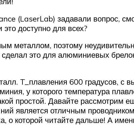
ели!
ance (LaserLab) задавали вопрос, с
 это доступно для всех?
м металлом, поэтому неудивительно
м сделал это для алюминиевых брелок
талл. T_плавления 600 градусов, с 
миния, у которого температура плавл
кой простой. Давайте рассмотрим ещ
ний является отличным проводником,
а, о которой читайте дальше! А име