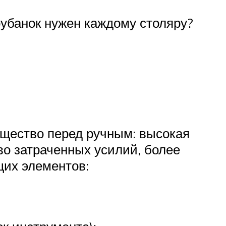
рубанок нужен каждому столяру?
ущество перед ручным: высокая
во затраченных усилий, более
щих элементов: