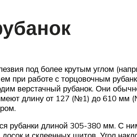
рубанок
лезвия под более крутым углом (напр
чем при работе с торцовочным рубанк
ходим верстачный рубанок. Они обычн
меют длину от 127 (№1) до 610 мм (
ром.
я рубанки длиной 305-380 мм. С ни
досок и склеенных щитов. Угол накло