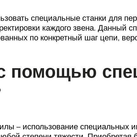
овать специальные станки для перви
ктировки каждого звена. Данный спо
ванных по конкретный шаг цепи, ве
с помощью спе
?
илы – использование специальных ин
любой степени тяжести. Приобретая 