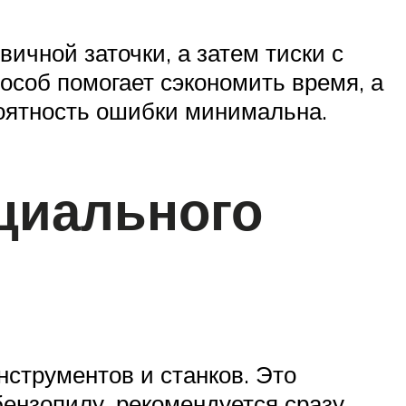
чной заточки, а затем тиски с
соб помогает сэкономить время, а
роятность ошибки минимальна.
циального
струментов и станков. Это
бензопилу, рекомендуется сразу