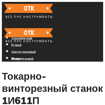
Бензиновый
Электрический
Ручной
Аккумуляторный
Измерительный
Меню
Токарно-
Меню
винторезный станок
1И611П