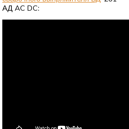
АД AC DC: