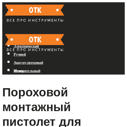
Бензиновый
Электрический
Ручной
Аккумуляторный
Измерительный
Меню
Пороховой
Меню
монтажный
пистолет для