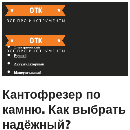
Бензиновый
Электрический
Ручной
Аккумуляторный
Измерительный
Меню
Кантофрезер по
Меню
камню. Как выбрать
надёжный?