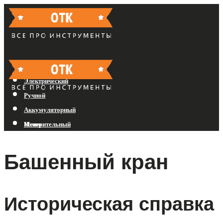
Бензиновый
Электрический
Ручной
Аккумуляторный
Измерительный
Меню
Башенный кран
Меню
Историческая справка