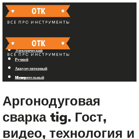
Бензиновый
Электрический
Ручной
Аккумуляторный
Измерительный
Меню
Аргонодуговая
Меню
сварка tig. Гост,
видео, технология и