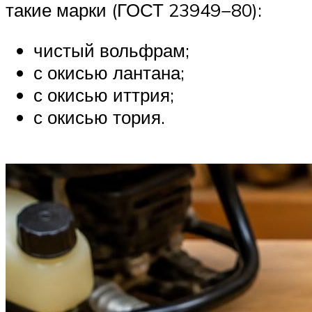
такие марки (ГОСТ 23949−80):
чистый вольфрам;
с окисью лантана;
с окисью иттрия;
с окисью тория.