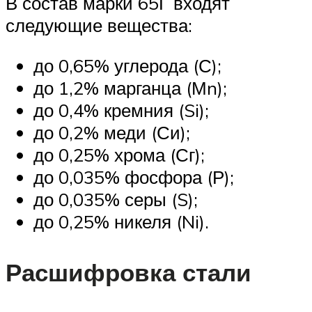
В состав марки 65Г входят
следующие вещества:
до 0,65% углерода (С);
до 1,2% марганца (Мn);
до 0,4% кремния (Si);
до 0,2% меди (Си);
до 0,25% хрома (Сг);
до 0,035% фосфора (Р);
до 0,035% серы (S);
до 0,25% никеля (Ni).
Расшифровка стали