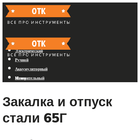
Бензиновый
Электрический
Ручной
Аккумуляторный
Измерительный
Меню
Закалка и отпуск
Меню
стали 65Г