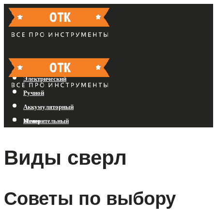
Бензиновый
Электрический
Ручной
Аккумуляторный
Измерительный
Меню
Виды сверл
Меню
Советы по выбору