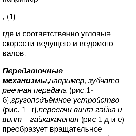
, (1)
где и соответственно угловые
скорости ведущего и ведомого
валов.
Передаточные
механизмы,
например, зубчато-
реечная передача
(рис.1-
б),
грузоподъёмное устройство
(рис. 1- г),
передачи винт гайка и
винт – гайка
качения
(рис.1 д и е)
преобразует вращательное