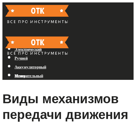
Бензиновый
Электрический
Ручной
Аккумуляторный
Измерительный
Меню
Виды механизмов
Меню
передачи движения