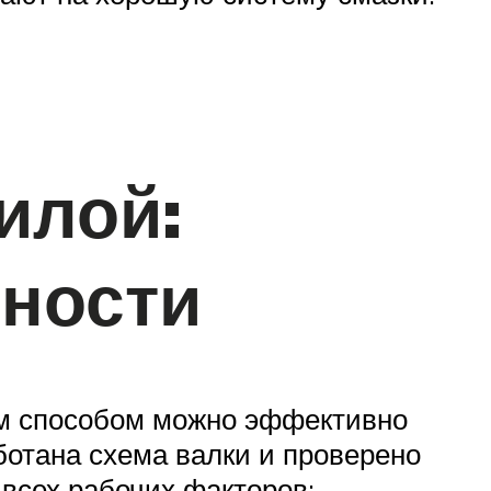
илой:
сности
им способом можно эффективно
отана схема валки и проверено
всех рабочих факторов: