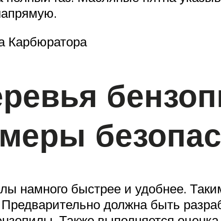
напрямую.
а Карбюратора
еревья бензоп
 меры безопа
лы намного быстрее и удобнее. Так
 Предварительно должна быть разраб
ензопилы. Также выполняется оценка 