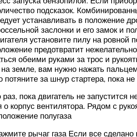
есс запуска бензопилой. Если прибо
оличество подсказок. Комбинированн
следует устанавливать в положение д
оссельной заслонки и его замок и п
игателя установите пилу на ровной 
положение предотвратит нежелательно
ься обеими руками за трос и рукоятк
на земле, вам нужно нажать пальцем 
 потяните за шнур стартера, пока не
раз, пока двигатель не запустится 
 о корпус вентилятора. Рядом с руко
положение полугаза
нажмите рычаг газа Если все сделан