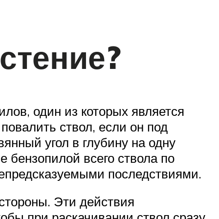
стение?
лов, один из которых является
повалить ствол, если он под
вянный угол в глубину на одну
 бензопилой всего ствола по
т непредсказуемыми последствиями.
 стороны. Эти действия
обы при раскачивании ствол сразу