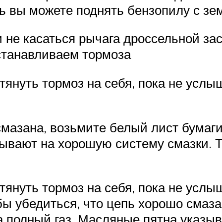
ь вы можете поднять бензопилу с зе
 не касаться рычага дроссельной зас
устанавливаем тормоза
отянуть тормоз на себя, пока не усл
смазана, возьмите белый лист бумаг
зывают на хорошую систему смазки. 
отянуть тормоз на себя, пока не усл
обы убедиться, что цепь хорошо смаз
а полный газ. Масляные пятна указы