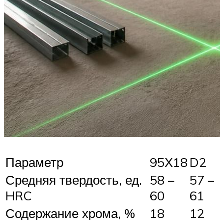
Параметр
95Х18
D2
Средняя твердость, ед.
58 –
57 –
HRC
60
61
Содержание хрома, %
18
12