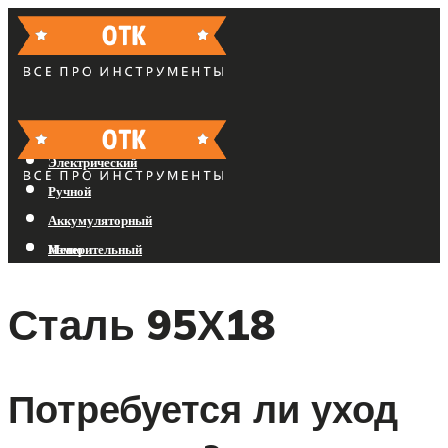
Бензиновый
Электрический
Ручной
Аккумуляторный
Измерительный
Меню
Сталь 95Х18
Меню
Потребуется ли уход