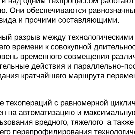
и над одним техпроцессом работают 
тью. Они обеспечиваются равнознач
 вида и прочими составляющими.
ый разрыв между технологическими 
го времени к совокупной длительнос
вень временного совмещения разли
тельные действия и параллельно-по
дания кратчайшего маршрута перем
е техопераций с равномерной цикли
ен на автоматизацию и максимальну
ования вредного, тяжелого, а также 
его перепрофилирования технологиче