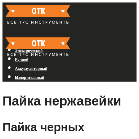
Бензиновый
Электрический
Ручной
Аккумуляторный
Измерительный
Меню
Пайка нержавейки
Меню
Пайка черных