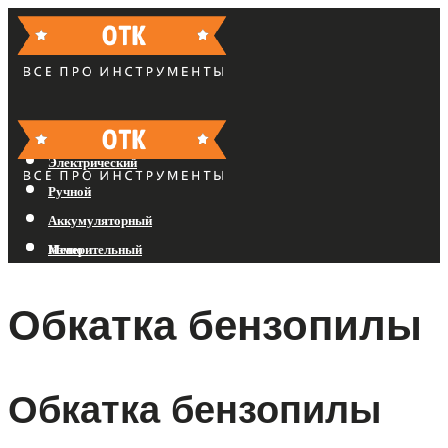
Бензиновый
Электрический
Ручной
Аккумуляторный
Измерительный
Меню
Обкатка бензопилы
Меню
Обкатка бензопилы