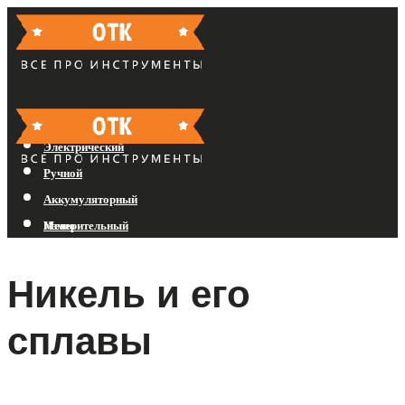
Бензиновый
Электрический
Ручной
Аккумуляторный
Измерительный
Меню
Никель и его
Меню
сплавы