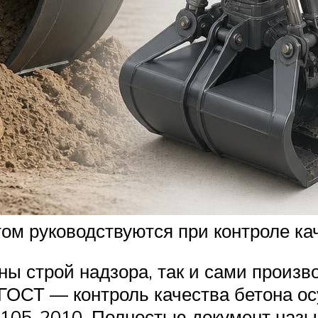
м руководствуются при контроле ка
ны строй надзора, так и сами произ
 ГОСТ — контроль качества бетона ос
8105-2010. Полностью документ назы