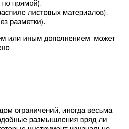
по прямой).
распиле листовых материалов).
з разметки).
тем или иным дополнением, может
ено
ом ограничений, иногда весьма
 подобные размышления вряд ли
 которые инструмент изначально