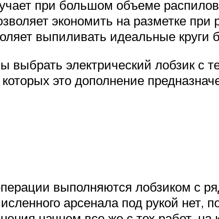
учает при большом объеме распилов 
воляет экономить на разметке при 
ляет выпиливать идеальные круги бе
обы выбрать электрический лобзик с 
я которых это дополнение предназнач
ерации выполняются лобзиком с ряд
численного арсенала под рукой нет,
нения начнем все же с тех работ, на