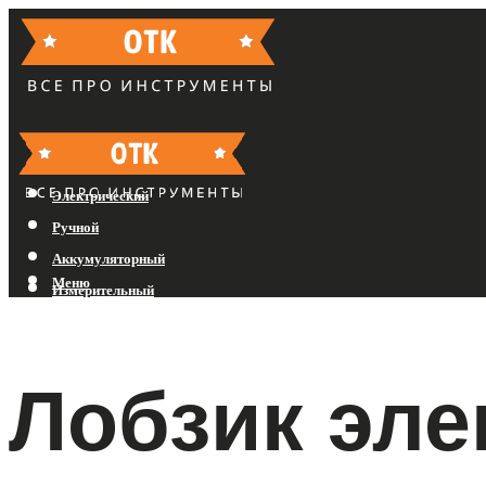
Бензиновый
Электрический
Ручной
Аккумуляторный
Меню
Измерительный
Меню
Лобзик эле