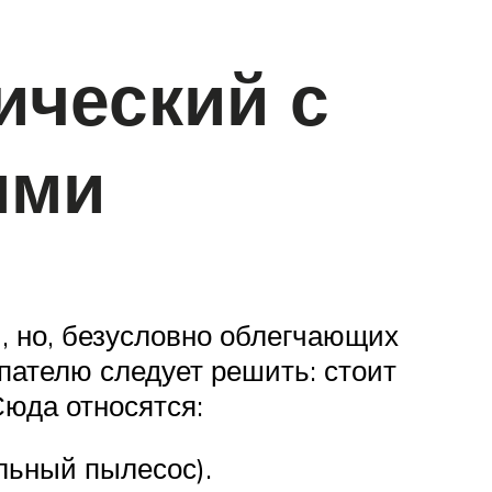
ический с
ями
, но, безусловно облегчающих
упателю следует решить: стоит
Сюда относятся:
ельный пылесос).