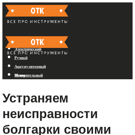
Бензиновый
Электрический
Ручной
Аккумуляторный
Измерительный
Меню
Устраняем
Меню
неисправности
болгарки своими