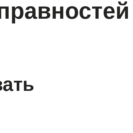
справностей
вать