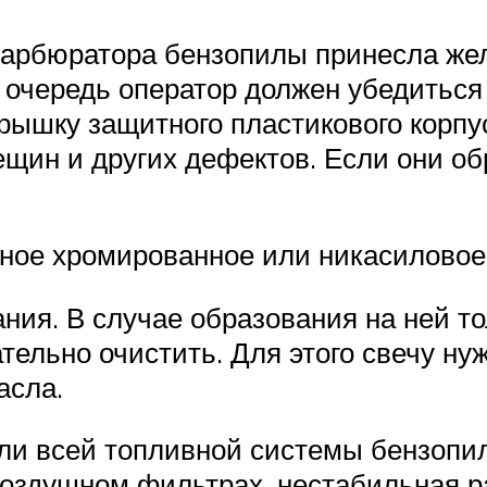
карбюратора бензопилы принесла жел
очередь оператор должен убедиться 
рышку защитного пластикового корпу
ещин и других дефектов. Если они об
тное хромированное или никасилово
ния. В случае образования на ней то
ельно очистить. Для этого свечу нуж
асла.
али всей топливной системы бензопил
оздушном фильтрах, нестабильная р