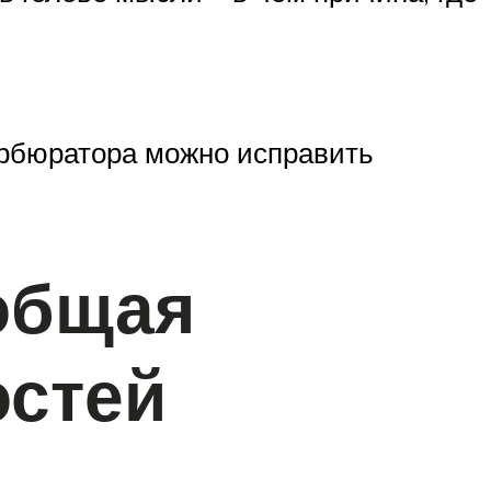
арбюратора можно исправить
общая
остей