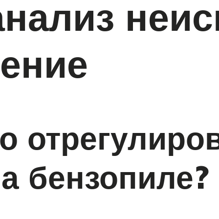
анализ неи
нение
о отрегулиро
а бензопиле?