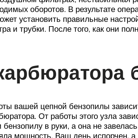
одимых оборотов. В результате опера
ожет установить правильные настройк
а и трубки. После того, как они пол
 карбюратора 
оты вашей цепной бензопилы зависит
юратора. От работы этого узла завис
бензопилу в руки, а она не завелась
яла мощность. Ваш день испорчен, а 