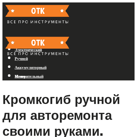
Бензиновый
Электрический
Ручной
Аккумуляторный
Измерительный
Меню
Кромкогиб ручной
Меню
для авторемонта
своими руками.