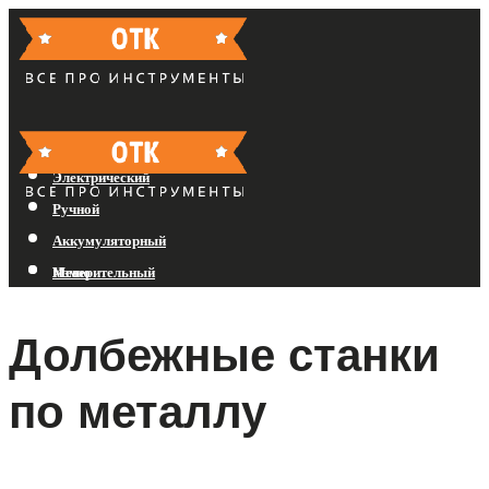
Бензиновый
Электрический
Ручной
Аккумуляторный
Измерительный
Меню
Долбежные станки
Меню
по металлу