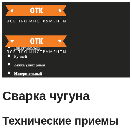
Бензиновый
Электрический
Ручной
Аккумуляторный
Измерительный
Меню
Сварка чугуна
Меню
Технические приемы