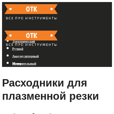
Бензиновый
Электрический
Ручной
Аккумуляторный
Измерительный
Меню
Расходники для
Меню
плазменной резки