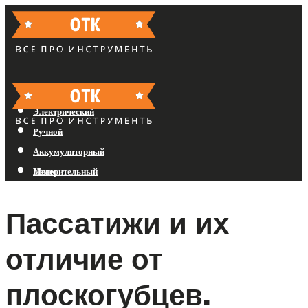
Бензиновый
Электрический
Ручной
Аккумуляторный
Измерительный
Меню
Пассатижи и их
Меню
отличие от
плоскогубцев.