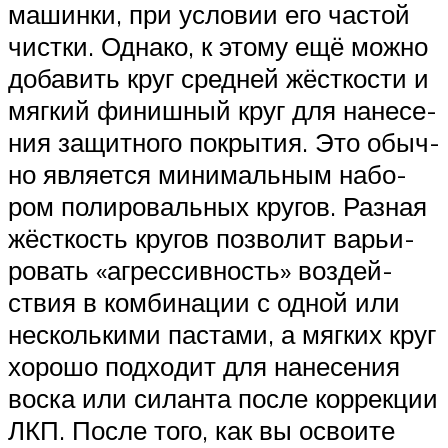
машин­ки, при усло­вии его частой
чист­ки. Одна­ко, к это­му ещё мож­но
доба­вить круг сред­ней жёст­ко­сти и
мяг­кий финиш­ный круг для нане­се­
ния защит­но­го покры­тия. Это обыч­
но явля­ет­ся мини­маль­ным набо­
ром поли­ро­валь­ных кру­гов. Раз­ная
жёст­кость кру­гов поз­во­лит варьи­
ро­вать «агрес­сив­ность» воз­дей­
ствия в ком­би­на­ции с одной или
несколь­ки­ми пас­та­ми, а мяг­ких круг
хоро­шо под­хо­дит для нане­се­ния
вос­ка или силан­та после кор­рек­ции
ЛКП. После того, как вы осво­и­те