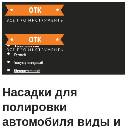
Бензиновый
Электрический
Ручной
Аккумуляторный
Измерительный
Меню
Насадки для
Меню
полировки
автомобиля виды и