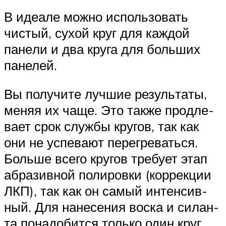
В иде­а­ле мож­но исполь­зо­вать
чистый, сухой круг для каж­дой
пане­ли и два кру­га для боль­ших
панелей.
Вы полу­чи­те луч­шие резуль­та­ты,
меняя их чаще. Это так­же про­дле­
ва­ет срок служ­бы кру­гов, так как
они не успе­ва­ют пере­гре­вать­ся.
Боль­ше все­го кру­гов тре­бу­ет этап
абра­зив­ной поли­ров­ки (кор­рек­ции
ЛКП), так как он самый интен­сив­
ный. Для нане­се­ния вос­ка и силан­
та пона­до­бит­ся толь­ко один круг.