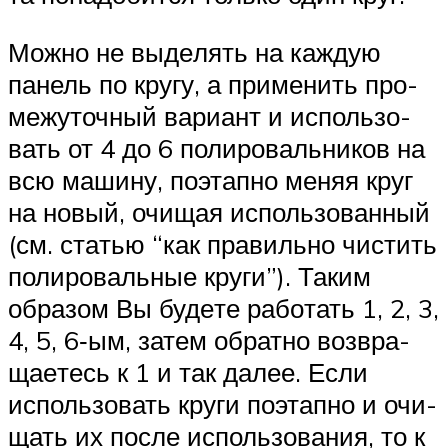
Мож­но не выде­лять на каж­дую
панель по кру­гу, а при­ме­нить про­
ме­жу­точ­ный вари­ант и исполь­зо­
вать от 4 до 6 поли­ро­валь­ни­ков на
всю маши­ну, поэтап­но меняя круг
на новый, очи­щая исполь­зо­ван­ный
(см. ста­тью “как пра­виль­но чистить
поли­ро­валь­ные кру­ги”). Таким
обра­зом Вы буде­те рабо­тать 1, 2, 3,
4, 5, 6‑ым, затем обрат­но воз­вра­
ща­е­тесь к 1 и так далее. Если
исполь­зо­вать кру­ги поэтап­но и очи­
щать их после исполь­зо­ва­ния, то к