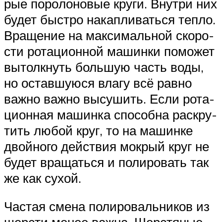
рые поро­ло­но­вые кру­ги. Внут­ри них
будет быст­ро накап­ли­вать­ся теп­ло.
Вра­ще­ние на мак­си­маль­ной ско­ро­
сти рота­ци­он­ной машин­ки помо­жет
вытолк­нуть боль­шую часть воды,
но остав­шу­ю­ся вла­гу всё рав­но
важ­но важ­но высу­шить. Если рота­
ци­он­ная машин­ка спо­соб­на рас­кру­
тить любой круг, то на машин­ке
двой­но­го дей­ствия мок­рый круг не
будет вра­щать­ся и поли­ро­вать так
же как сухой.
Частая сме­на поли­ро­валь­ни­ков из