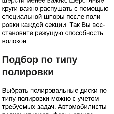
шер­сти менее важ­на. Шер­стя­ные
кру­ги важ­но рас­пу­шать с помо­щью
спе­ци­аль­ной шпо­ры после поли­
ров­ки каж­дой сек­ции. Так Вы вос­
ста­но­ви­те режу­щую спо­соб­ность
волокон.
Подбор по типу
полировки
Выбрать полировальные диски по
типу полировки можно с учетом
требуемых задач. Автомобилисты