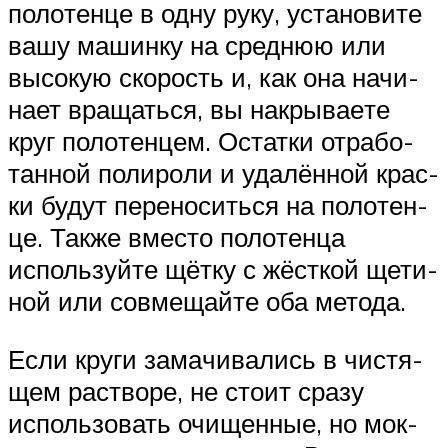
поло­тен­це в одну руку, уста­но­ви­те
вашу машин­ку на сред­нюю или
высо­кую ско­рость и, как она начи­
на­ет вра­щать­ся, вы накры­ва­е­те
круг поло­тен­цем. Остат­ки отра­бо­
тан­ной поли­ро­ли и уда­лён­ной крас­
ки будут пере­но­сить­ся на поло­тен­
це. Так­же вме­сто поло­тен­ца
исполь­зуй­те щёт­ку с жёст­кой щети­
ной или сов­ме­щай­те оба метода.
Если кру­ги зама­чи­ва­лись в чистя­
щем рас­тво­ре, не сто­ит сра­зу
исполь­зо­вать очи­щен­ные, но мок­