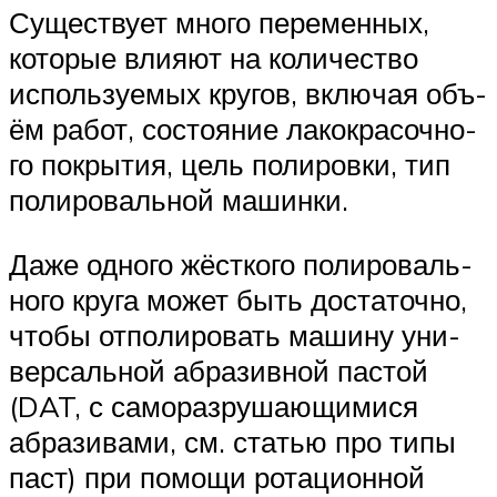
Суще­ству­ет мно­го пере­мен­ных,
кото­рые вли­я­ют на коли­че­ство
исполь­зу­е­мых кру­гов, вклю­чая объ­
ём работ, состо­я­ние лако­кра­соч­но­
го покры­тия, цель поли­ров­ки, тип
поли­ро­валь­ной машинки.
Даже одно­го жёст­ко­го поли­ро­валь­
но­го кру­га может быть доста­точ­но,
что­бы отпо­ли­ро­вать маши­ну уни­
вер­саль­ной абра­зив­ной пас­той
(DAT, с само­раз­ру­ша­ю­щи­ми­ся
абра­зи­ва­ми, см. ста­тью про типы
паст) при помо­щи рота­ци­он­ной