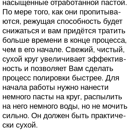
насы­щен­ные отра­бо­тан­ной пас­той.
По мере того, как они про­пи­ты­ва­
ют­ся, режу­щая спо­соб­ность будет
сни­жать­ся и вам при­дёт­ся тра­тить
боль­ше вре­ме­ни в кон­це про­цес­са,
чем в его нача­ле. Све­жий, чистый,
сухой круг уве­ли­чи­ва­ет эффек­тив­
ность и поз­во­ля­ет Вам сде­лать
про­цесс поли­ров­ки быст­рее. Для
нача­ла рабо­ты нуж­но нане­сти
немно­го пас­ты на круг, рас­пы­лить
на него немно­го воды, но не мочить
силь­но. Он дол­жен быть прак­ти­че­
ски сухой.