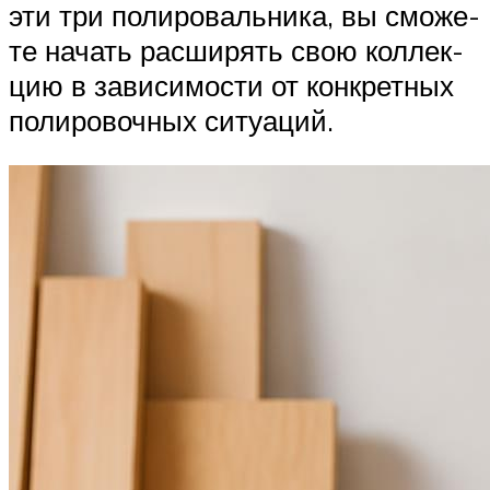
эти три поли­ро­валь­ни­ка, вы смо­же­
те начать рас­ши­рять свою кол­лек­
цию в зави­си­мо­сти от кон­крет­ных
поли­ро­воч­ных ситуаций.