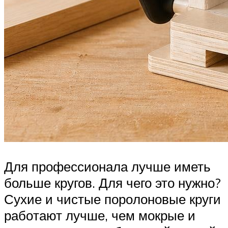
Для про­фес­си­о­на­ла луч­ше иметь
боль­ше кру­гов. Для чего это нуж­но?
Сухие и чистые поро­ло­но­вые кру­ги
рабо­та­ют луч­ше, чем мок­рые и