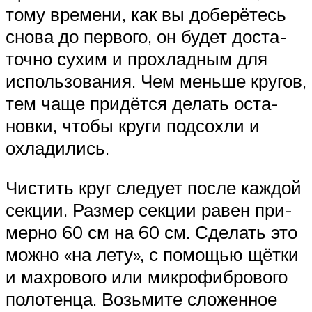
тому вре­ме­ни, как вы добе­рё­тесь
сно­ва до пер­во­го, он будет доста­
точ­но сухим и про­хлад­ным для
исполь­зо­ва­ния. Чем мень­ше кру­гов,
тем чаще при­дёт­ся делать оста­
нов­ки, что­бы кру­ги под­сох­ли и
охладились.
Чистить круг сле­ду­ет после каж­дой
сек­ции. Раз­мер сек­ции равен при­
мер­но 60 см на 60 см. Сде­лать это
мож­но «на лету», с помо­щью щёт­ки
и мах­ро­во­го или мик­ро­фиб­ро­во­го
поло­тен­ца. Возь­ми­те сло­жен­ное