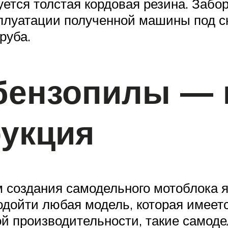
ется толстая кордовая резина. Забо
сплуатации полученной машины под 
руба.
бензопилы — 
рукция
создания самодельного мотоблока яв
одойти любая модель, которая имеет
кой производительности, такие самод