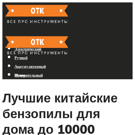
Бензиновый
Электрический
Ручной
Аккумуляторный
Измерительный
Меню
Лучшие китайские
Меню
бензопилы для
дома до 10000