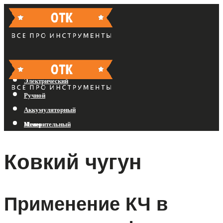
Бензиновый
Электрический
Ручной
Аккумуляторный
Измерительный
Меню
Ковкий чугун
Меню
Применение КЧ в