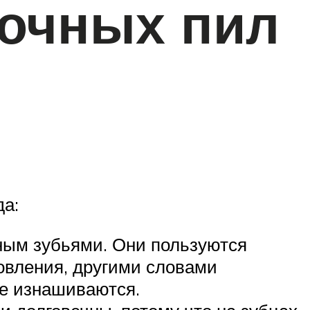
вочных пил
да:
ным зубьями. Они пользуются
овления, другими словами
ее изнашиваются.