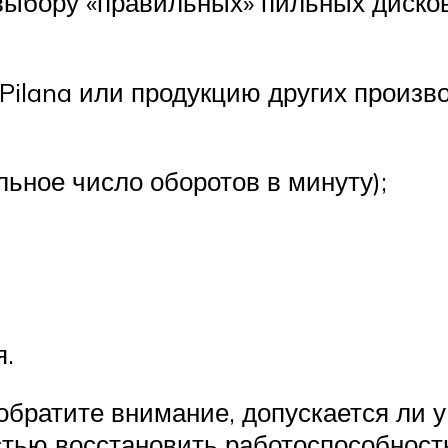
выбору «правильных» пильных дисков
Pilana или продукцию других произв
ьное число оборотов в минуту);
я.
обратите внимание, допускается ли 
стью восстановить работоспособность