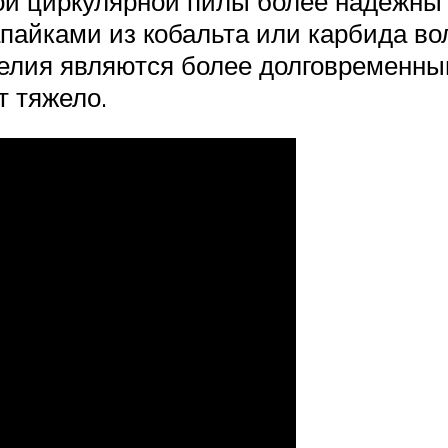
й циркулярной пилы более надежны и
пайками из кобальта или карбида в
елия являются более долговременны
т тяжело.