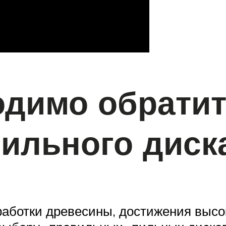
одимо обрати
ильного диск
работки древесины, достижения высок