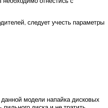
 необходимо отнестись с
одителей, следует учесть параметры
у данной модели напайка дисковых
 пильного диска и не тратить