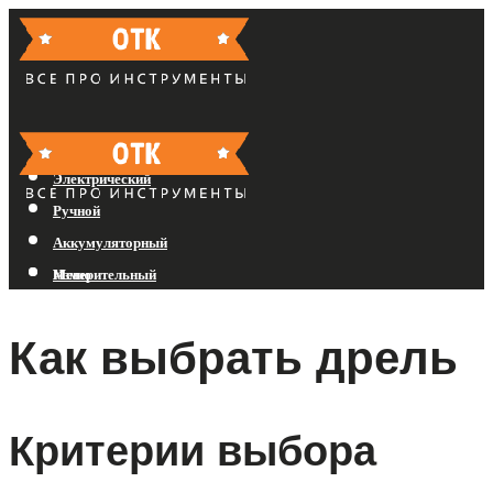
Бензиновый
Электрический
Ручной
Аккумуляторный
Измерительный
Меню
Как выбрать дрель
Меню
Критерии выбора