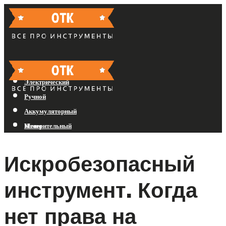
Бензиновый
Электрический
Ручной
Аккумуляторный
Измерительный
Меню
Искробезопасный
Меню
инструмент. Когда
нет права на