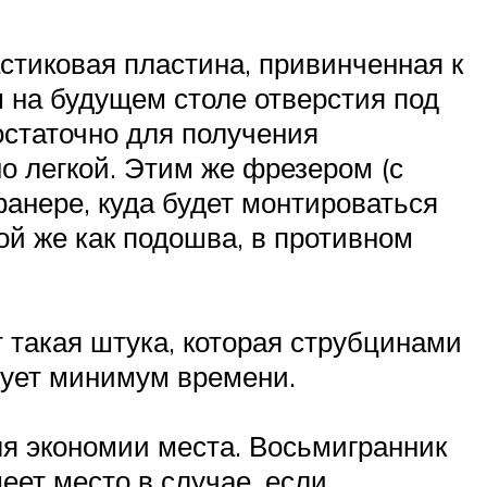
стиковая пластина, привинченная к
 на будущем столе отверстия под
остаточно для получения
о легкой. Этим же фрезером (с
анере, куда будет монтироваться
й же как подошва, в противном
т такая штука, которая струбцинами
ебует минимум времени.
ля экономии места. Восьмигранник
ет место в случае, если