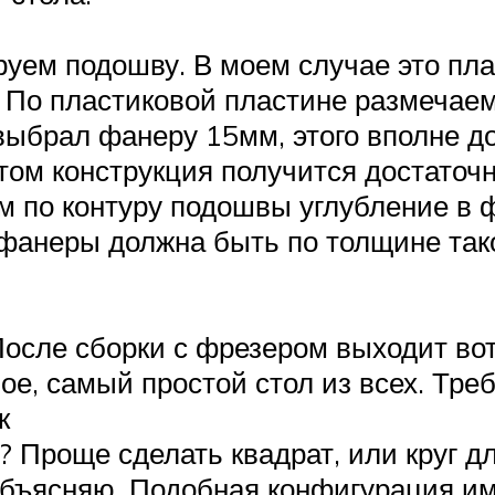
уем подошву. В моем случае это пла
По пластиковой пластине размечаем
 выбрал фанеру 15мм, этого вполне д
том конструкция получится достаточн
 по контуру подошвы углубление в ф
фанеры должна быть по толщине тако
После сборки с фрезером выходит во
ное, самый простой стол из всех. Тр
к
 Проще сделать квадрат, или круг д
бъясняю. Подобная конфигурация име