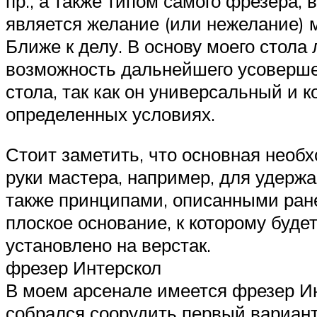
пр., а также типом самого фрезера,
является желание (или нежелание) 
Ближе к делу. В основу моего стол
возможность дальнейшего усовершен
стола, так как он универсальный и 
определенных условиях.
Стоит заметить, что основная необх
руки мастера, например, для удержа
также принципами, описанными ране
плоское основание, к которому буде
установлено на верстак.
фрезер Интерскол
В моем арсенале имеется фрезер Ин
собрался соорудить первый вариант