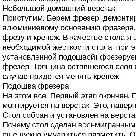
Небольшой домашний верстак
Приступим. Берем фрезер, демонтир
алюминиевому основанию фрезера. 
фрезу и крепеж. В качестве стола я
необходимой жесткости стола, при э
установленной подошвой) фрезеруем
фрезер. Толщина оставшегося слоя 
случае придется менять крепеж.
Подошва фрезера
На этом все. Первый этап окончен. 
монтируется на верстак. Это, навер
Стол собран и установлен на верста
Почему стол сделан восьмигранным?
еще нужно умудриться разметить. О