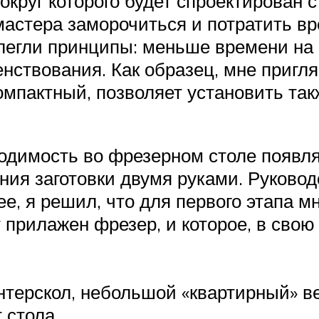
 вокруг которого будет спроектирован
мастера заморочиться и потратить вр
а легли принципы: меньше времени на
ствования. Как образец, мне пригля
компактный, позволяет установить та
одимость во фрезерном столе появля
ния заготовки двумя руками. Руковод
е, я решил, что для первого этапа м
т прилажен фрезер, и которое, в сво
терскол, небольшой «квартирный» вер
 стола.