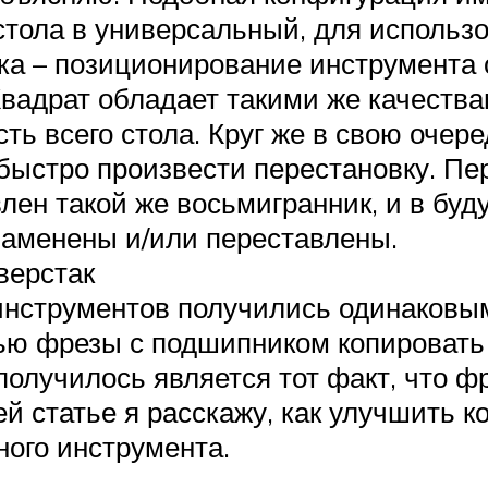
тола в универсальный, для использо
а – позиционирование инструмента о
 Квадрат обладает такими же качеств
ть всего стола. Круг же в свою оче
 быстро произвести перестановку. Пе
влен такой же восьмигранник, и в буд
заменены и/или переставлены.
верстак
инструментов получились одинаковы
ью фрезы с подшипником копировать е
олучилось является тот факт, что фр
 статье я расскажу, как улучшить ко
ого инструмента.