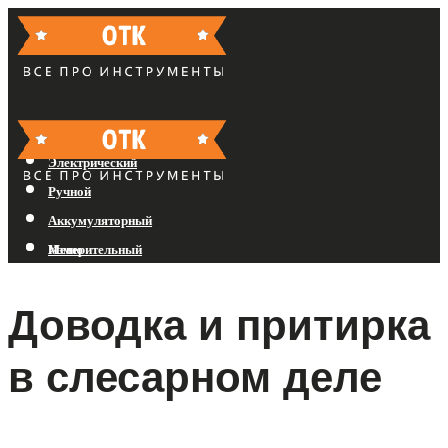
Бензиновый
Электрический
Ручной
Аккумуляторный
Измерительный
Меню
Доводка и притирка
Меню
в слесарном деле