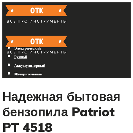
Бензиновый
Электрический
Ручной
Аккумуляторный
Измерительный
Меню
Надежная бытовая
Меню
бензопила Patriot
PT 4518