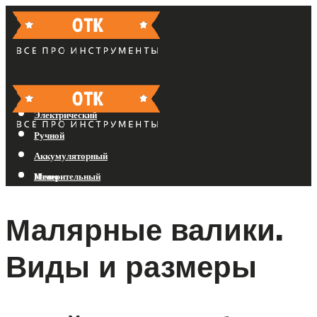
Бензиновый
Электрический
Ручной
Аккумуляторный
Измерительный
Меню
Малярные валики.
Меню
Виды и размеры