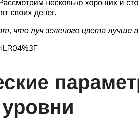
Рассмотрим несколько хороших и ст
ят своих денег.
, что луч зеленого цвета лучше ви
lyiLR04%3F
еские параме
 уровни