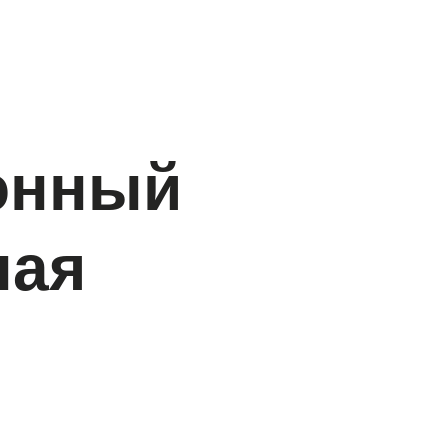
онный
ная