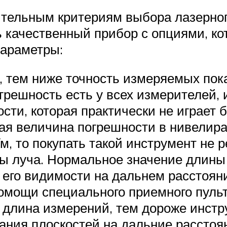
тельным критериям выбора лазерного
ь качественный прибор с опциями, ко
параметры:
 тем ниже точность измеряемых пока
огрешность есть у всех измерителей, и
сти, которая практически не играет 
я величина погрешности в нивелирах
м, то покупать такой инструмент не 
ы луча. Нормальное значение длины 
о его видимости на дальнем расстоян
омощи специального приемного пуль
длина измерений, тем дороже инстру
ания плоскостей на дальние расстоя