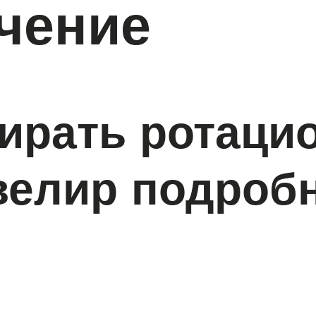
ачение
бирать ротаци
велир подроб