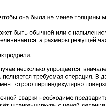
, чтобы она была не менее толщины 
жет быть обычной или с напылением
величивается, а размеры режущей час
ектродрели.
учае несколько упрощается: вначале
ыполняется требуемая операция. В д
ент строго перпендикулярно поверхн
чечной сварки необходимо предварит
дёт штангенциркуль с ценой деления н