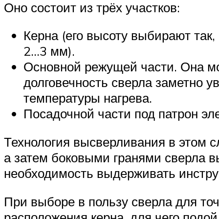
Оно состоит из трёх участков:
Керна (его высоту выбирают так
2…3 мм).
Основной режущей части. Она мо
долговечность сверла заметно у
температуры нагрева.
Посадочной части под патрон эл
Технология высверливания в этом сл
а затем боковыми гранями сверла в
необходимость выдерживать инструм
При выборе в пользу сверла для то
расположения керна, для чего подой