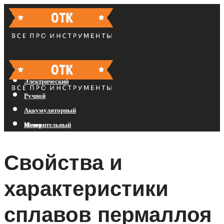
Бензиновый
Электрический
Ручной
Аккумуляторный
Измерительный
Меню
Свойства и
Меню
характеристики
сплавов пермаллоя