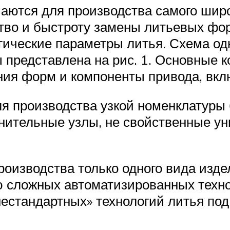
ются для производства самого широк
тво и быстроту замены литьевых фор
гические параметры литья. Схема од
 представлена на рис. 1. Основные 
ния форм и компоненты привода, вкл
производства узкой номенклатуры б
лнительные узлы, не свойственные 
оизводства только одного вида изде
 сложных автоматизированных техно
стандартных» технологий литья под 