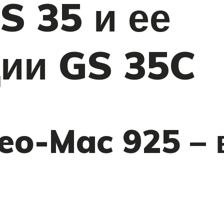
S 35 и ее
ии GS 35C
eo-Mac 925 –