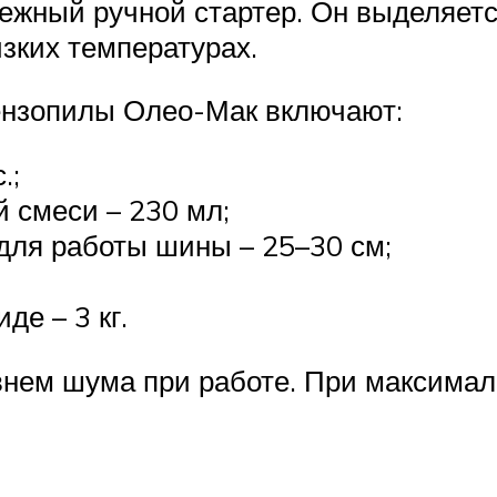
дежный ручной стартер. Он выделяет
изких температурах.
бензопилы Олео-Мак включают:
.;
й смеси – 230 мл;
для работы шины – 25–30 см;
де – 3 кг.
нем шума при работе. При максималь