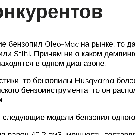
онкурентов
е бензопил Oleo-Mac на рынке, то д
ли Stihl. Причем ни о каком демпинге
находятся в одном диапазоне.
стики, то бензопилы Husqvarna более
ского бензоинструмента, то он расп
м.
 следующие модели бензопил одного
равен 40,2 см3, мощность составляет 