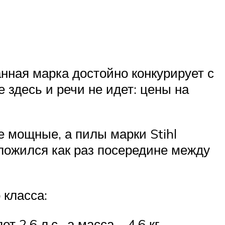
анная марка достойно конкурирует с
 здесь и речи не идет: цены на
 мощные, а пилы марки Stihl
оложился как раз посередине между
 класса:
2,6 л.с., а масса – 4,6 кг.